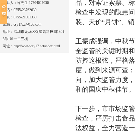
品，对索证索票、标
联系人：许先生 17704027050
电话：0755-23762639
检查中发现的隐患问
传真：0755-21001330
装、天价“月饼”、
邮箱：csy17xu@163.com
地址：深圳市龙华区银星高科技园1301-
8号101一二三楼
王振成强调，中秋节
网址：http://www.csy17.net/index.html
全监管的关键时期和
防控这根弦，严格落
度，做到来源可查；
向，加大监管力度，
和的国庆中秋佳节。
下一步，市市场监管
检查，严厉打击食品
法权益，全力营造一