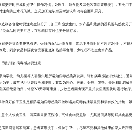
.家庭烹饪时养成良好卫生操作习惯，处理生、熟食物及其包装前后要勤洗手，避免用
时注意防止水花飞溅。烹调加工完毕后及时清洗和消毒台面和厨具。
.家庭制备食物时要注意生熟分开，加工和盛放生肉、水产品和蔬菜的器具要与熟食分
品类食品时更要注意，在冰箱储存时也要分隔存放。
.家庭烹饪菜肴要烧熟煮透。做好的食品尽快食用，常温下放置时间不超过2小时，不
冷藏，剩余食品和隔夜食品要彻底加热后再食用，少吃或不吃生食水产品。
、预防诺如病毒感染要注意：
季为学校、幼儿园等人群聚集场所诺如病毒感染高发期。诺如病毒感染潜伏期短，通常为2
症为主，最常见症状是腹泻和呕吐，其次为恶心、腹痛、头痛、发热、畏寒和肌肉酸
发病后无需治疗，休息2-3天即可康复，少数患者因出现严重并发症需要及时进行治
.保持良好的手卫生是预防诺如病毒感染和控制诺如病毒传播最重要和最有效的措施，
.注意个人饮食卫生，蔬菜瓜果彻底洗净，烹饪食物要煮熟，尤其是贝类等海鲜类食品
.患病期间需居家隔离，患者要勤洗手，保持手卫生，尽量不要和其他健康的家人近距