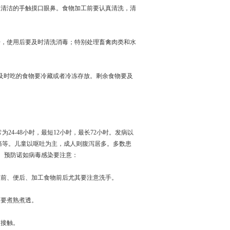
不清洁的手触摸口眼鼻。食物加工前要认真清洗，清
开，使用后要及时清洗消毒；特别处理畜禽肉类和水
能及时吃的食物要冷藏或者冷冻存放。剩余食物要及
4-48小时，最短12小时，最长72小时。发病以
痛等。儿童以呕吐为主，成人则腹泻居多。多数患
疗。预防诺如病毒感染要注意：
饭前、便后、加工食物前后尤其要注意洗手。
更要煮熟煮透。
离接触。