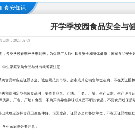
食安知识
开学季校园食品安全与
日期：2023-02-09
期，各类学校春季开学季到来，为保障广大师生饮食安全和身体健康，国家食品安全
、学生家庭采购食品与外出就餐要注意：
.采购食品时应在证照齐全、诚信规范的市场、超市或其它销售单位选购，不在无证照
.购买和食用定型包装食品时，要查看品名、产地、厂名、厂址、生产日期、生产许可证
保质期、厂名、厂址）食品，不购买有异色异味或来历不明的食品，不要食用过保质
.外出就餐应选择食品卫生条件好、信誉度高、证照齐全的餐饮单位，不在无证照摊贩
、学生家庭烹饪要注意：