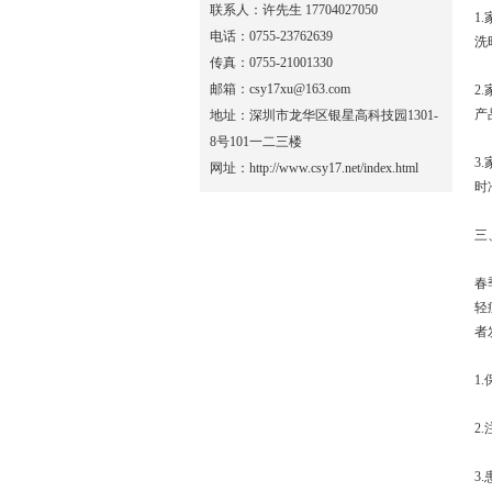
联系人：许先生 17704027050
1
电话：0755-23762639
洗
传真：0755-21001330
邮箱：csy17xu@163.com
2
产
地址：深圳市龙华区银星高科技园1301-
8号101一二三楼
3
网址：http://www.csy17.net/index.html
时
三
春
轻
者
1
2
3