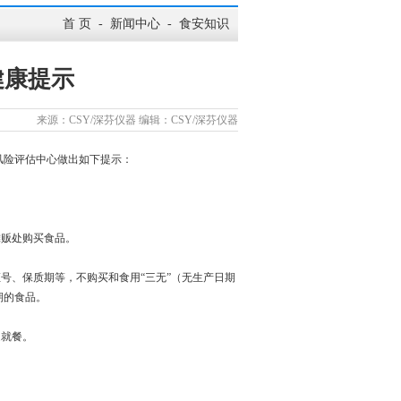
首 页
-
新闻中心
-
食安知识
健康提示
来源：CSY/深芬仪器 编辑：CSY/深芬仪器
风险评估中心做出如下提示：
摊贩处购买食品。
号、保质期等，不购买和食用“三无”（无生产日期
期的食品。
处就餐。