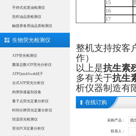
15
手持式劣质油检测仪
16
煎炸油品质检测仪
17
触摸屏食用油品质检测仪
生物荧光检测仪
整机支持按客户
作）
ATP荧光检测仪
菌落总数ATP荧光分析仪
以上是
抗生素
ATPQuickSwab拭子
多有关于
抗生
台式ATP荧光分析仪
析仪器制造有
肉类快速鉴别设备
量子点荧光定量分析仪
在线订购
时间分辨荧光定量分析仪
恒温荧光检测仪
采购产品：
荧光PCR定量分析仪
联系人：