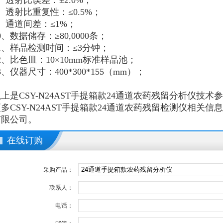
、透射比误差：±2.0%；
、透射比重复性：≤0.5%；
、通道间差：≤1%；
0、数据储存：≥80,0000条；
1、样品检测时间：≤3分钟；
2、比色皿：10×10mm标准样品池；
3、仪器尺寸：
400*300*155
（mm）；
上是CSY-N24AST手提箱款24通道农药残留分析仪技
多CSY-N24AST手提箱款
24通道
农药残留检测仪相关信息
有限公司。
在线订购
采购产品：
联系人：
电话：