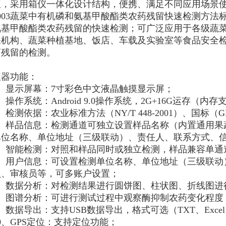
，采用箱仪一体化设计结构，便携、满足不同应用场景使用；严格
2003蔬菜中有机磷和氨基甲酸酯类农药残留快速检测方法
氨基甲酸酯类农药残留的快速检测；可广泛应用于各级蔬
保机构、蔬菜种植基地、饭店、车载及实验室等食品安全
药残留的检测。
仪器功能：
1、显示屏幕：7寸彩色中文液晶触摸显示屏；
、操作系统：Android 9.0操作系统，2G+16G运存（内存
、检测依据：农业标准方法（NY/T 448-2001）、国标（GB/T5
4、样品信息：检测通道可独立设置样品名称（内置通用果
单位名称、单位地址（三级联动）、责任人、联系方式、
5、智能检测：对照和样品同时或独立检测，样品兼容单通
6、用户信息：可设置检测单位名称、单位地址（三级联动
员、审核员等，可多账户设置；
7、数据分析：对检测结果进行圆饼图、柱状图、折线图进
8、图谱分析：可进行测试过程中观察酶抑制农药变化程度
、数据导出：支持USB数据导出，格式可选（TXT、Exce
0、GPS定位：支持定位功能；