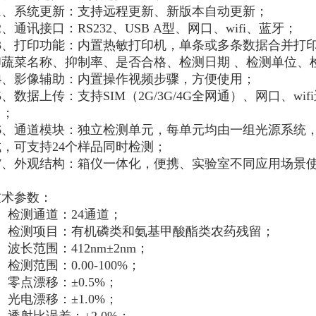
11、系统更新：支持远程更新、新版本自动更新；
2、通讯接口：RS232、USB A型、网口、wifi、蓝牙；
13、打印功能：内置热敏打印机，单条或多条数据合并打
印蔬菜名称、抑制率、是否合格、检测日期 、检测单位、
14、影像辅助：内置操作视频步骤，方便使用；
5、数据上传：支持SIM（2G/3G/4G全网通）、网口、w
台；
16、通道模块：独立检测单元，每单元均由一组光源系统
成，可支持24个样品同时检测；
17、外观结构：箱仪一体化，便携、实验室不同应用场景
技术参数：
、检测通道：24通道；
2、检测项目：有机磷类和氨基甲酸酯类农药残留；
、波长范围：412nm±2nm；
、检测范围：0.00-100%；
、零点漂移：±0.5%；
、光电漂移：±1.0%；