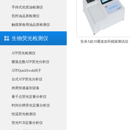
手持式劣质油检测仪
煎炸油品质检测仪
触摸屏食用油品质检测仪
生物荧光检测仪
测仪
农药残留检测仪CSY-N10
安卓A款10通道农药残留测试仪
ATP荧光检测仪
菌落总数ATP荧光分析仪
ATPQuickSwab拭子
台式ATP荧光分析仪
肉类快速鉴别设备
量子点荧光定量分析仪
时间分辨荧光定量分析仪
恒温荧光检测仪
荧光PCR定量分析仪