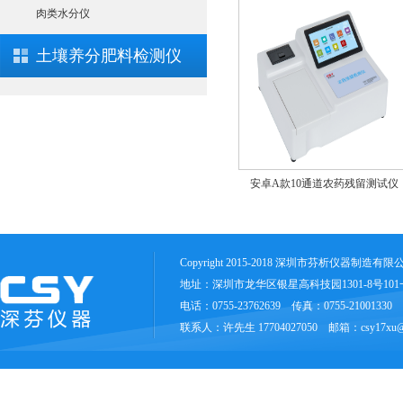
肉类水分仪
土壤养分肥料检测仪
仪
农药残留检测仪CSY-N10
安卓A款10通道农药残留测试仪
Copyright 2015-2018 深圳市芬析仪器制造有
地址：深圳市龙华区银星高科技园1301-8号10
电话：0755-23762639 传真：0755-21001330
联系人：许先生 17704027050 邮箱：csy17xu@1