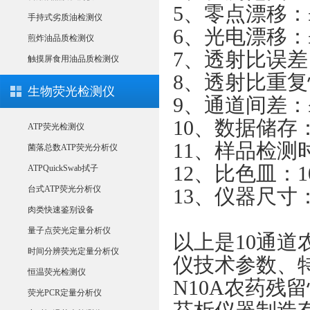
5、零点漂移：±
手持式劣质油检测仪
6、光电漂移：±
煎炸油品质检测仪
7、透射比误差：
触摸屏食用油品质检测仪
8、透射比重复性
生物荧光检测仪
9、通道间差：
10、数据储存：≥
ATP荧光检测仪
11、样品检测
菌落总数ATP荧光分析仪
12、比色皿：1
ATPQuickSwab拭子
台式ATP荧光分析仪
13、仪器尺寸：3
肉类快速鉴别设备
量子点荧光定量分析仪
以上是
10通
时间分辨荧光定量分析仪
仪技术参数、特
恒温荧光检测仪
N10A农药残
荧光PCR定量分析仪