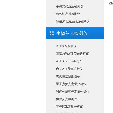
证农药残留检测仪
农药残留检测仪CSY-N10
安卓A款10通道农药
手持式劣质油检测仪
煎炸油品质检测仪
触摸屏食用油品质检测仪
生物荧光检测仪
ATP荧光检测仪
菌落总数ATP荧光分析仪
ATPQuickSwab拭子
台式ATP荧光分析仪
肉类快速鉴别设备
量子点荧光定量分析仪
时间分辨荧光定量分析仪
恒温荧光检测仪
荧光PCR定量分析仪