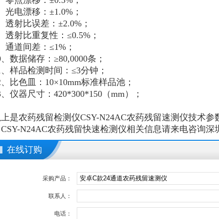
、零点漂移：±0.5%；
、光电漂移：±1.0%；
、透射比误差：±2.0%；
、透射比重复性：≤0.5%；
、通道间差：≤1%；
0、数据储存：≥80,0000条；
1、样品检测时间：≤3分钟；
2、比色皿：10×10mm标准样品池；
3、仪器尺寸：
420*300*150
（mm）；
以上是
农药残留检测仪
CSY-N24AC农药残留速测仪技术
多CSY-N24AC农药残留快速检测仪相关信息请来电咨询
在线订购
采购产品：
联系人：
电话：