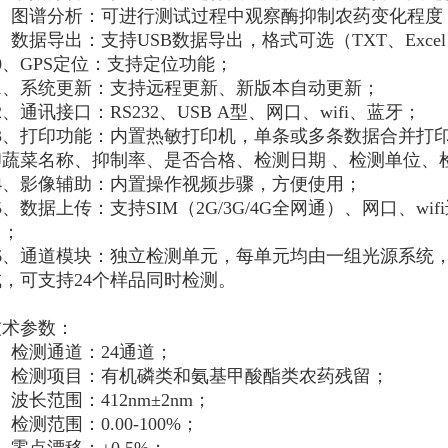
8、图谱分析：可进行测试过程中观察酶抑制农药变化程度
、数据导出：支持USB数据导出，格式可选（TXT、Exce
0、GPS定位：支持定位功能；
11、系统更新：支持远程更新、新版本自动更新；
2、通讯接口：RS232、USB A型、网口、wifi、蓝牙；
13、打印功能：内置热敏打印机，单条或多条数据合并打
印蔬菜名称、抑制率、是否合格、检测日期 、检测单位、
14、影像辅助：内置操作视频步骤，方便使用；
5、数据上传：支持SIM（2G/3G/4G全网通）、网口、w
台；
16、通道模块：独立检测单元，每单元均由一组光源系统
成，可支持24个样品同时检测。
技术参数：
、检测通道：24通道；
2、检测项目：有机磷类和氨基甲酸酯类农药残留；
、波长范围：412nm±2nm；
、检测范围：0.00-100%；