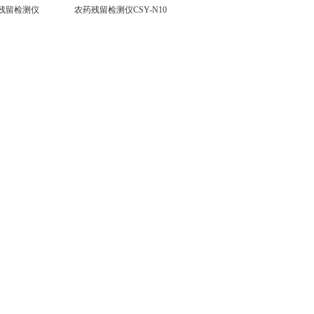
测仪
农药残留检测仪CSY-N10
安卓A款10通道农药残留测试仪