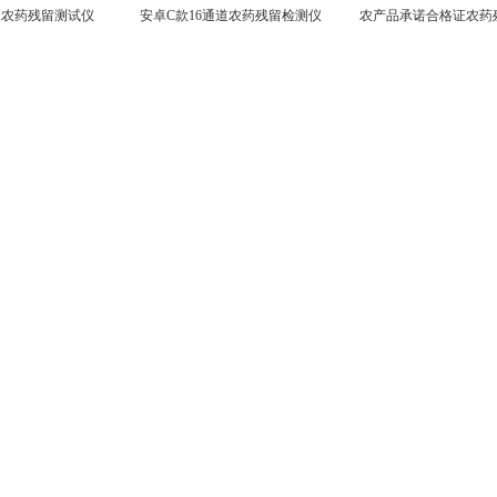
残留测试仪
安卓C款16通道农药残留检测仪
农产品承诺合格证农药残留检