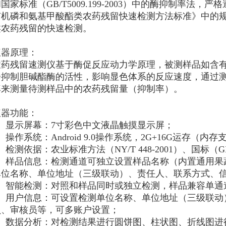
国家标准（GB/T5009.199-2003）中的酶抑制率法，严格遵循
有机磷和氨基甲酸酯类农药残留快速检测方法标准》中的
类农药残留的快速检测。
仪器原理：
农药残留速测仪基于酶促反应动力学原理，被测样品如含
会抑制胆碱酯酶的活性，影响显色体系的反应速度，通过
率来测量待测样品中的农药残留量（抑制率）。
仪器功能：
1、显示屏幕：7寸彩色中文液晶触摸显示屏；
、操作系统：Android 9.0操作系统，2G+16G运存（内存
、检测依据：农业标准方法（NY/T 448-2001）、国标（GB/T5
4、样品信息：检测通道可独立设置样品名称（内置通用果
单位名称、单位地址（三级联动）、责任人、联系方式、
5、智能检测：对照和样品同时或独立检测，样品兼容单通
6、用户信息：可设置检测单位名称、单位地址（三级联动
员、审核员等，可多账户设置；
7、数据分析：对检测结果进行圆饼图、柱状图、折线图进