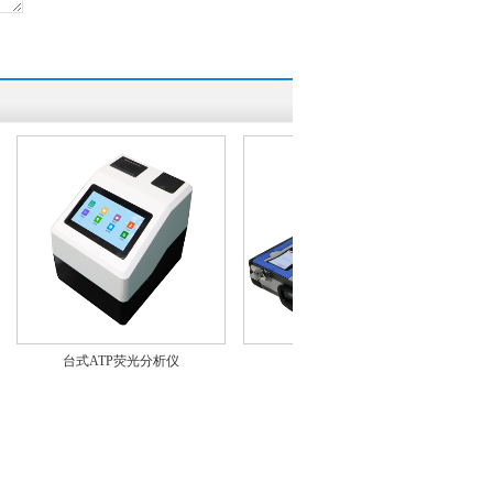
台式ATP荧光分析仪
ATP荧光检测仪
菌落总