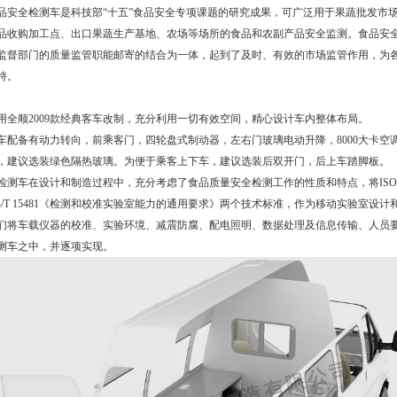
品安全检测车是科技部“十五”食品安全专项课题的研究成果，可广泛用于果蔬批发市
品收购加工点、出口果蔬生产基地、农场等场所的食品和农副产品安全监测。食品安
监督部门的质量监管职能邮寄的结合为一体，起到了及时、有效的市场监管作用，为
持。
用全顺2009款经典客车改制，充分利用一切有效空间，精心设计车内整体布局。
车配备有动力转向，前乘客门，四轮盘式制动器，左右门玻璃电动升降，8000大卡
，建议选装绿色隔热玻璃。为便于乘客上下车，建议选装后双开门，后上车踏脚板。
检测车在设计和制造过程中，充分考虑了食品质量安全检测工作的性质和特点，将ISO/IE
B/T 15481《检测和校准实验室能力的通用要求》两个技术标准，作为移动实验室
们将车载仪器的校准、实验环境、减震防腐、配电照明、数据处理及信息传输、人员
测车之中，并逐项实现。