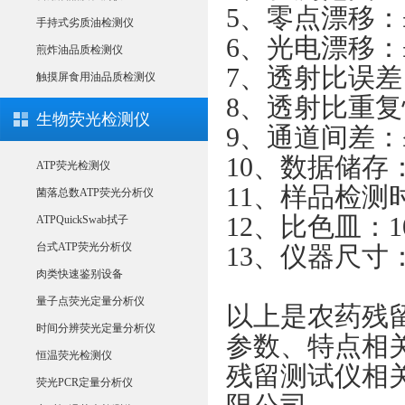
5、零点漂移：±
手持式劣质油检测仪
6、光电漂移：±
煎炸油品质检测仪
7、透射比误差：
触摸屏食用油品质检测仪
8、透射比重复性
生物荧光检测仪
9、通道间差：
10、数据储存：≥
ATP荧光检测仪
11、样品检测
菌落总数ATP荧光分析仪
12、比色皿：1
ATPQuickSwab拭子
台式ATP荧光分析仪
13、仪器尺寸：3
肉类快速鉴别设备
量子点荧光定量分析仪
以上是
农药残
时间分辨荧光定量分析仪
参数、特点相关
恒温荧光检测仪
残留测试仪相
荧光PCR定量分析仪